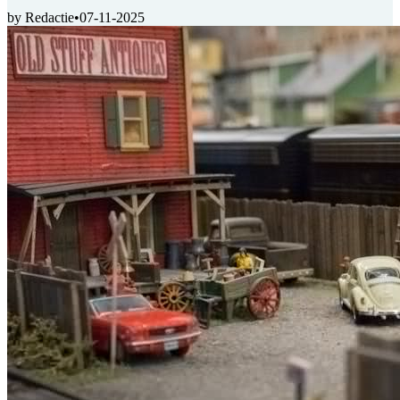
by Redactie
•
07-11-2025